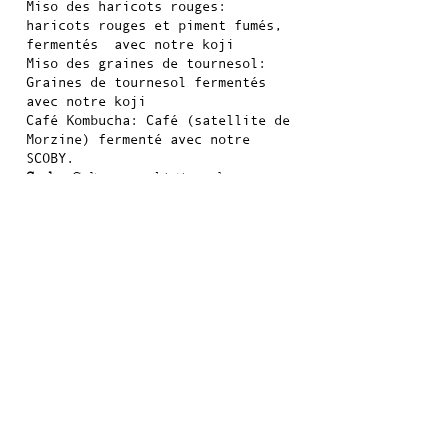
Miso des haricots rouges:
haricots rouges
et piment fumés,
fermentés avec notre koji
Miso des graines de tournesol:
Graines
de tournesol fermentés
avec notre koji
Café Kombucha:
Café (satellite de
Morzine)
fermenté avec notre
SCOBY.
Scoby:
Culture symbiotique des
bactéries et levures
Ail noir:
ail fermenté pendant 3
semaines
nos partenaires