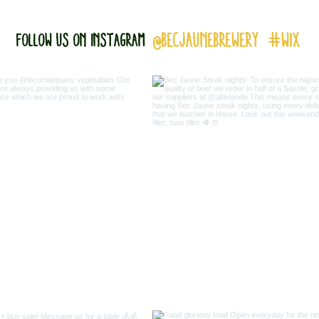
@becjaunebrewery
#wix
Follow us on Instagram